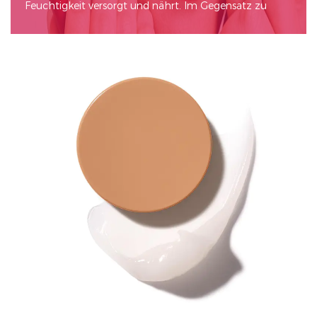
Feuchtigkeit versorgt und nährt. Im Gegensatz zu
herkömmlichen Lippenbalsamen oder Lipgloss sind
Lippenmasken so formuliert, dass sie eine
konzentrierte Behandlung bieten, die trockene, rissige
und schuppige Lippen bekämpft. Lippenmasken
werden normalerweise vor dem Schlafengehen oder
während einer Selbstpflegeroutine aufgetragen und
wirken über Nacht oder über ein paar Stunden, um die
Feuchtigkeit wieder aufzufüllen, die Textur zu
verbessern und das Gesamtbild der Lippen zu
EN
verbessern.
Hauptvorteile von Lippenmasken
Tiefenwirksame Feuchtigkeitsversorgung: Einer der
Hauptvorteile von Lippenmasken ist ihre Fähigkeit,
tiefe Feuchtigkeit zu spenden. Sie enthalten häufig
Inhaltsstoffe wie Hyaluronsäure, Glycerin oder