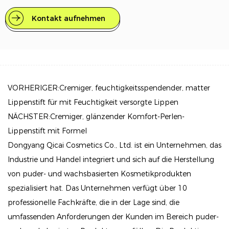
hervorzuheben und sorgt für ein atemberaubendes
mattes Finish, ohne Kompromisse beim Komfort
Kontakt aufnehmen
oder der Feuchtigkeitsversorgung einzugehen.
Hauptmerkmale
Perfekt ausgewogener Nude-Pink-Ton: Erleben Sie
den idealen Nude-Pink-Ton, der mit den natürlichen
VORHERIGER:Cremiger, feuchtigkeitsspendender, matter
Untertönen Ihrer Lippen harmoniert und einen
Lippenstift für mit Feuchtigkeit versorgte Lippen
makellosen und raffinierten Look für jeden Anlass
NÄCHSTER:Cremiger, glänzender Komfort-Perlen-
kreiert.
Lippenstift mit Formel
Dongyang Qicai Cosmetics Co., Ltd. ist ein Unternehmen, das
Feuchtigkeit und Komfort: Unsere einzigartige
Industrie und Handel integriert und sich auf die Herstellung
Formel spendet intensive Feuchtigkeit und sorgt
von puder- und wachsbasierten Kosmetikprodukten
dafür, dass Ihre Lippen den ganzen Tag über weich
spezialisiert hat. Das Unternehmen verfügt über 10
und geschmeidig bleiben. Genießen Sie ein mattes
professionelle Fachkräfte, die in der Lage sind, die
Finish ohne die Trockenheit, die oft mit
umfassenden Anforderungen der Kunden im Bereich puder-
herkömmlichen Lippenstiften verbunden ist.