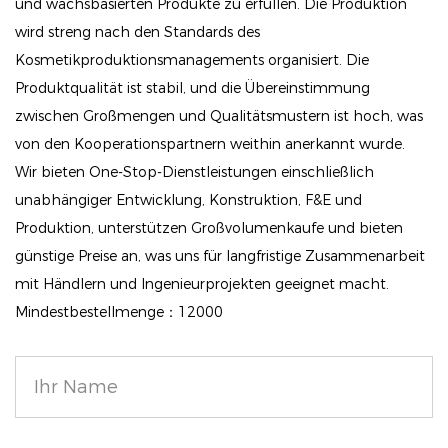
und wachsbasierten Produkte zu erfüllen. Die Produktion
wird streng nach den Standards des
Sanfte Pflege: Dieser Lippenstift ist mit nährenden
Kosmetikproduktionsmanagements organisiert. Die
Inhaltsstoffen angereichert und verschönert Ihre
Produktqualität ist stabil, und die Übereinstimmung
Lippen nicht nur, sondern pflegt sie auch und sorgt
zwischen Großmengen und Qualitätsmustern ist hoch, was
für eine beruhigende Anwendung, die sich luxuriös
von den Kooperationspartnern weithin anerkannt wurde.
anfühlt.
Wir bieten One-Stop-Dienstleistungen einschließlich
Ethisch hergestellt: Nehmen Sie Schönheit mit
unabhängiger Entwicklung, Konstruktion, F&E und
Gewissen an. Unser Engagement für
Produktion, unterstützen Großvolumenkaufe und bieten
Tierversuchsfreiheit bedeutet, dass Sie unsere
günstige Preise an, was uns für langfristige Zusammenarbeit
mit Händlern und Ingenieurprojekten geeignet macht.
hochwertigen Produkte genießen können, ohne Ihre
Mindestbestellmenge：12000
Werte zu gefährden.
Samtig-mattes Finish: Erzielen Sie einen schicken
matten Look, der sich leicht und glatt auf Ihren
Lippen anfühlt und sich sowohl für den Alltag als
auch für besondere Anlässe eignet.