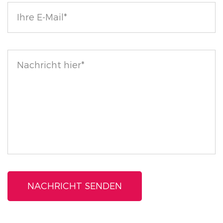
Gönnen Sie sich einen Lippenstift, der nicht nur Ihre
Schönheit unterstreicht, sondern auch Ihren
ethischen Standards entspricht. Erleben Sie noch
heute den Luxus unseres Velvety Matte Finish
Lipstick!