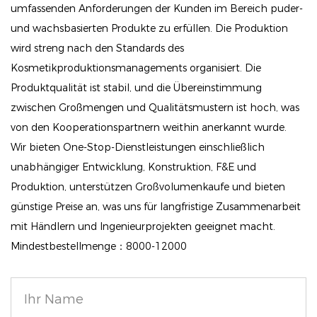
Schlaf verwendet werden.
umfassenden Anforderungen der Kunden im Bereich puder-
Kann auch tagsüber als Lipgloss verwendet werden
und wachsbasierten Produkte zu erfüllen. Die Produktion
und verleiht Ihren Lippen ein glänzendes rosa Finish
wird streng nach den Standards des
mit Beerengeschmack.
Kosmetikproduktionsmanagements organisiert. Die
Produktqualität ist stabil, und die Übereinstimmung
Saubere und einzigartige Formel:
zwischen Großmengen und Qualitätsmustern ist hoch, was
Unsere Formel ist sauber, vegan und frei von
von den Kooperationspartnern weithin anerkannt wurde.
Parabenen und Sulfaten.
Wir bieten One-Stop-Dienstleistungen einschließlich
Angereichert mit Mineralöl, Rizinusöl und
unabhängiger Entwicklung, Konstruktion, F&E und
Kakaobutter spendet es tiefe Feuchtigkeit und
Produktion, unterstützen Großvolumenkaufe und bieten
macht Ihre Lippen weich und bereit für einen wahren
günstige Preise an, was uns für langfristige Zusammenarbeit
Liebeskuss.
mit Händlern und Ingenieurprojekten geeignet macht.
Mindestbestellmenge：8000-12000
Beliebt und beliebt:
Ein Favorit unter Beauty-Gurus und Social-Media-
Influencern.
Ein ideales Geschenk für Teenager und Frauen, die