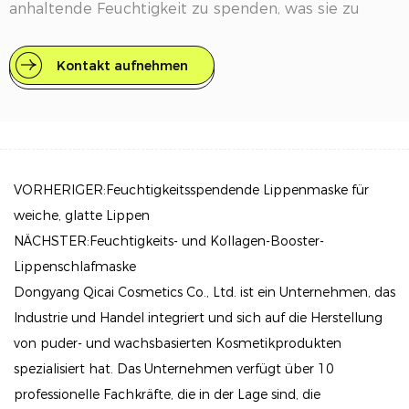
anhaltende Feuchtigkeit zu spenden, was sie zu
einem unverzichtbaren Bestandteil Ihrer
Schönheitsroutine macht.
Kontakt aufnehmen
Hauptmerkmale
Heilende und feuchtigkeitsspendende Inhaltsstoffe:
Formuliert mit pflanzlichen Inhaltsstoffen wie
Jojobasamenöl, das für seine Fähigkeit bekannt ist,
VORHERIGER:Feuchtigkeitsspendende Lippenmaske für
rissige und trockene Lippen zu heilen.
weiche, glatte Lippen
Angereichert mit vitaminreicher Sheabutter sorgt sie
NÄCHSTER:Feuchtigkeits- und Kollagen-Booster-
für optimale Feuchtigkeit ohne die klebrigen
Lippenschlafmaske
Rückstände, die oft mit Glossen verbunden sind.
Dongyang Qicai Cosmetics Co., Ltd. ist ein Unternehmen, das
Industrie und Handel integriert und sich auf die Herstellung
Vielseitige Anwendung:
von puder- und wachsbasierten Kosmetikprodukten
Kann als nährende Lippenmaske über Nacht für
spezialisiert hat. Das Unternehmen verfügt über 10
intensive Feuchtigkeitsversorgung und Reparatur im
professionelle Fachkräfte, die in der Lage sind, die