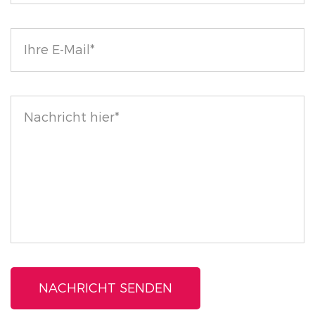
ihre Schönheitsroutinen und Selbstpflegerituale
schätzen.
Ethisch und hochwertig:
Wir sind stolz darauf, hochwertige, vegane und
tierversuchsfreie Hautpflege anzubieten.
Verwandeln Sie Ihre „Ich-Zeit“ in die beste Zeit mit
unserer luxuriösen Lippenmaske.
Erleben Sie den Unterschied mit der Softly
Nourishing Berry Overnight Lip Mask und wachen Sie
jeden Tag mit glatteren, üppigeren Lippen auf.