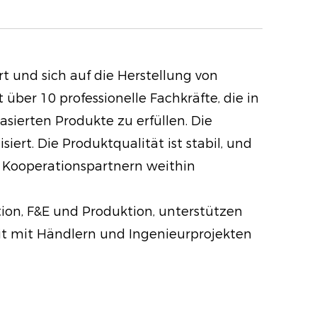
Dieses Puder wurde entwickelt, um
btile Hautunebenheiten zu
in natürlich strahlendes Finish zu
t und sich auf die Herstellung von
trahlung Ihrer Haut verstärkt.
ber 10 professionelle Fachkräfte, die in
ierten Produkte zu erfüllen. Die
In einem eleganten, kompakten
t. Die Produktqualität ist stabil, und
t, eignet es sich perfekt für
Kooperationspartnern weithin
rwegs und stellt sicher, dass Sie
pflegt aussehen, wo auch immer
ion, F&E und Produktion, unterstützen
it mit Händlern und Ingenieurprojekten
 Dieses Produkt unterliegt hohen
und ist sowohl tierversuchsfrei als
ch und bringt Schönheit mit
.