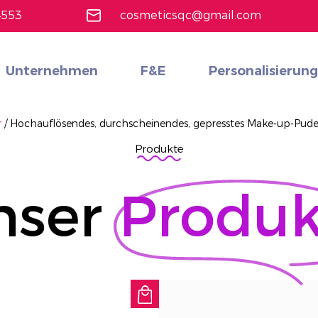
4553
cosmeticsqc@gmail.com
Unternehmen
F&E
Personalisierung
Gesichts-Make-up
Alle durchsuchen
18 Farben professionelle Make -up -Lidschattenpalette
Erfahren Sie mehr
r
/
Hochauflösendes, durchscheinendes, gepresstes Make-up-Pude
Produkte
nser
Produk