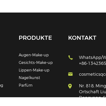
PRODUKTE
KONTAKT
Augen-Make-up
WhatsApp/We
Gesichts-Make-up
+86-134236
Lippen-Make-up
cosmeticsq
Nagelkunst
ng
Parfüm
Nr. 818, Ming
Ortschaft Liu
Dongyang, S
Provinz Zhej