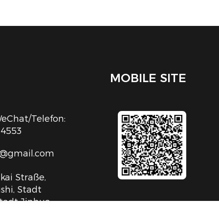
MOBILE SITE
Chat/Telefon:
54553
c@gmail.com
kai Straße,
shi, Stadt
tadt Jinhua,
iang, V.R.China