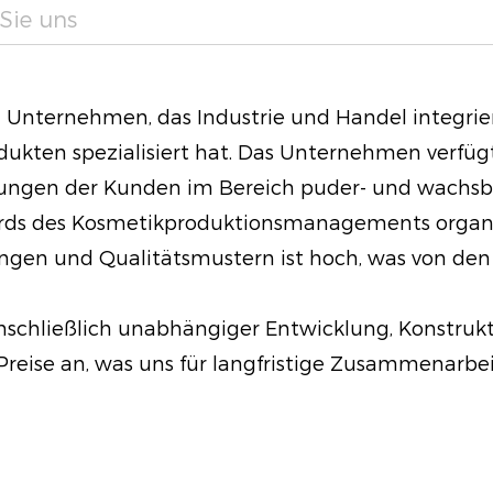
Sie uns
Strahlender Teint: 
feine Linien und su
kaschieren und für e
in Unternehmen, das Industrie und Handel integrier
sorgen, das die Auss
ten spezialisiert hat. Das Unternehmen verfügt ü
ungen der Kunden im Bereich puder- und wachsbas
Tragbarer Komfort: 
ds des Kosmetikproduktionsmanagements organisier
Gehäuse untergebrach
en und Qualitätsmustern ist hoch, was von den 
Ausbesserungen unte
immer frisch und ge
nschließlich unabhängiger Entwicklung, Konstrukt
Sie sind.
reise an, was uns für langfristige Zusammenarbe
Ethisch hergestellt:
ethischen Standards 
auch vegan-freundli
Gewissen in Einklang