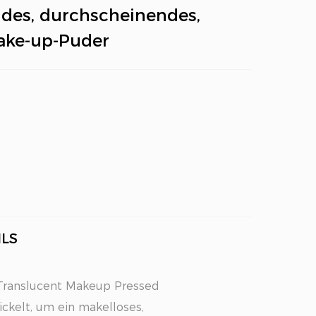
des, durchscheinendes,
ake-up-Puder
LS
 Translucent Makeup Pressed
kelt, um ein makelloses,