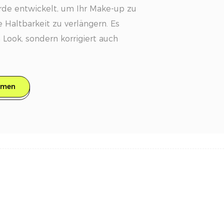
rde entwickelt, um Ihr Make-up zu
 Haltbarkeit zu verlängern. Es
en Look, sondern korrigiert auch
rahlendes Finish.
hmen
s leichte Fixierpuder nutzt eine
or-Formel, um Rötungen und
töne wirksam zu neutralisieren.
 harmonisch, um Ihren Teint
 Haut strahlend und frisch
kt: Die gepresste Formel erzeugt
gseffekt, der das
on Unvollkommenheiten wie Poren,