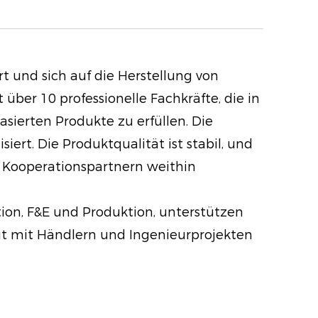
lten verwischt. Dadurch entsteht
Look, der sich perfekt für den
mfort eignet.
t und sich auf die Herstellung von
t: Dieses Puder wurde entwickelt,
ber 10 professionelle Fachkräfte, die in
r zu fixieren und sorgt dafür,
ierten Produkte zu erfüllen. Die
nzen Tag über intakt bleibt.
t. Die Produktqualität ist stabil, und
ttes Finish ohne Einbußen bei der
Kooperationspartnern weithin
eser Puder hilft, den Glanz zu
hzeitig einen strahlenden Glanz
ion, F&E und Produktion, unterstützen
it mit Händlern und Ingenieurprojekten
g: Dieses Puder ist ideal für
pen und eignet sich besonders
die mit stumpfer Haut oder