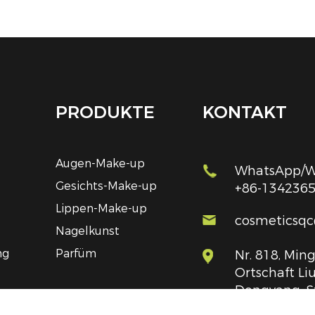
PRODUKTE
KONTAKT
Augen-Make-up
WhatsApp/We
Gesichts-Make-up
+86-134236
Lippen-Make-up
cosmeticsq
Nagelkunst
ng
Parfüm
Nr. 818, Ming
Ortschaft Liu
Dongyang, S
Provinz Zhej