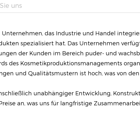
Sie uns
feinen Linien und Fa
ein glatter Airbrush-
ganztägigen Trageko
in Unternehmen, das Industrie und Handel integrier
Langanhaltender Hal
ten spezialisiert hat. Das Unternehmen verfügt ü
um das Make-up siche
ungen der Kunden im Bereich puder- und wachsbas
dass Ihr Look den ga
ds des Kosmetikproduktionsmanagements organisier
Genießen Sie ein ma
en und Qualitätsmustern ist hoch, was von den 
Leuchtkraft, denn di
reduzieren und gleic
nschließlich unabhängiger Entwicklung, Konstrukt
zu bewahren.
reise an, was uns für langfristige Zusammenarbe
Vielseitige Anwendun
verschiedene Hautty
gut für diejenigen, 