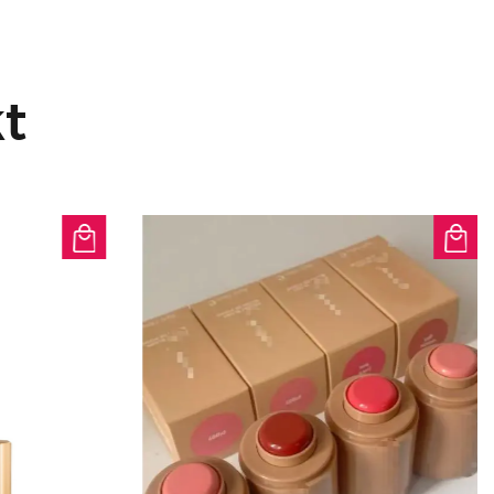
n haben. Um optimale Ergebnisse
Sie das Produkt nach Ihrer Make-
 flauschigen Pinsel auf, um es
t
m Gesicht zu verteilen und so Ihr
ild zu verbessern.
Make-up-Routine mit dem Color
adiant Setting Powder, Ihrer
en makellosen, strahlenden Teint.