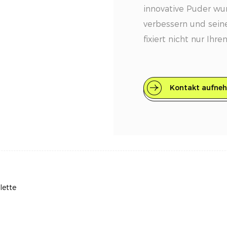
innovative Puder wu
verbessern und seine
fixiert nicht nur Ihr
Farbfehler für ein st
Hauptmerkmale
Kontakt aufne
Farbkorrektur: Diese
einzigartige Tricol
ungleichmäßige Haut
Jeder Farbton wirkt
aufzuhellen und Ihre
aussehen zu lassen.
lette
Weichzeichnungseffe
einen Weichzeichnun
Erscheinungsbild v