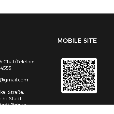
MOBILE SITE
Chat/Telefon:
54553
c@gmail.com
kai Straße,
shi, Stadt
tadt Jinhua,
iang, V.R.China