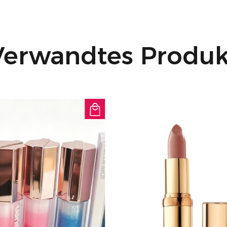
Rötungen zu kämpfe
zu erzielen, tragen 
up-Routine mit einem
Verwandtes Produk
gleichmäßig auf Ihre
Gesamterscheinungsb
Verändern Sie Ihre 
Correcting Pressed R
Geheimwaffe für ein