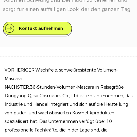
Volumen, Schwung und Definition zu verleihen und
sorgt für einen auffälligen Look, der den ganzen Tag
anhält. Die fortschrittliche Formel und die
Präzisionsbürste sorgen dafür, dass jede Wimper
Kontakt aufnehmen
sorgfältig umhüllt wird, um einen volleren,
dramatischeren Effekt zu erzielen.
Hauptmerkmale:
VORHERIGER:Wischfreie, schweißresistente Volumen-
Innovative Formel:
Mascara
Die mousseartige Konsistenz füllt selbst die
NÄCHSTER:36-Stunden-Volumen-Mascara in Reisegröße
spärlichsten Wimpern auf und sorgt für ein kräftiges,
Dongyang Qicai Cosmetics Co., Ltd. ist ein Unternehmen, das
voluminöses Aussehen. Diese Formel mit hoher
Industrie und Handel integriert und sich auf die Herstellung
Deckkraft ist leicht und sorgt dafür, dass sich die
von puder- und wachsbasierten Kosmetikprodukten
Wimpern flexibel und geschmeidig anfühlen, ohne
spezialisiert hat. Das Unternehmen verfügt über 10
dass sie spröde werden.
professionelle Fachkräfte, die in der Lage sind, die