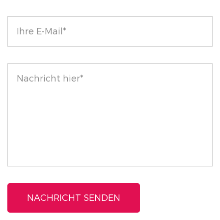
jeder Make-up-Sammlung einen Hauch von
Raffinesse. Das stilvolle Design macht es zu einem
Beauty-Essential, das in jeder Kosmetiktasche
auffällt.
Erzielen Sie atemberaubende, definierte Wimpern,
die flexibel, klumpenfrei und voller Volumen bleiben,
mit dieser fachmännisch hergestellten
Wimperntusche, perfekt für alle, die einen
langanhaltenden, erhabenen Look suchen.