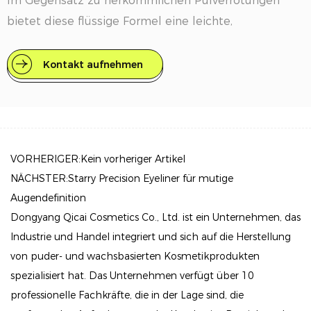
Im Gegensatz zu herkömmlichen Pulverrötungen
bietet diese flüssige Formel eine leichte,
feuchtigkeitsspendende Textur, die sich nahtlos in
die Haut einfügt und ein frisches und feines Finish
Kontakt aufnehmen
erzeugt.
Um Ihren natürlichen Teint zu verbessern, fügt dieses
Rouge ein weiches Farbton hinzu, das die gesunde
Rötung der glühenden Haut nachahmt. Die
VORHERIGER:Kein vorheriger Artikel
feuchtigkeitsspendenden Inhaltsstoffe tragen dazu
NÄCHSTER:Starry Precision Eyeliner für mutige
bei, die Hautfeuchtigkeit den ganzen Tag über die
Augendefinition
Feuchtigkeit zu erhalten, Trockenheit zu verhindern
Dongyang Qicai Cosmetics Co., Ltd. ist ein Unternehmen, das
und Ihre Wangen glatt und geschmeidig zu sein.
Industrie und Handel integriert und sich auf die Herstellung
von puder- und wachsbasierten Kosmetikprodukten
Das Healthy Flush Liquid Blush ist leicht zu bauen -
spezialisiert hat. Das Unternehmen verfügt über 10
von einem subtilen Farbtupfer für ein natürliches
professionelle Fachkräfte, die in der Lage sind, die
Aussehen bis hin zu einem intensiveren Pop für eine