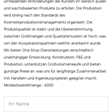
umfassenden Anforderungen der Kunden im Bereich puder-
lebendige Aussage. Die lang anhaltende Formel
und wachsbasierten Produkte zu erfüllen. Die Produktion
sorgt dafür, dass Ihre Wangen wunderschön gespült
wird streng nach den Standards des
bleiben, ohne zu verblassen oder sich in feine Linien
Kosmetikproduktionsmanagements organisiert. Die
einzulassen.
Produktqualität ist stabil, und die Übereinstimmung
zwischen Großmengen und Qualitätsmustern ist hoch, was
Dieses Rouge ist ideal für alle Hauttypen,
von den Kooperationspartnern weithin anerkannt wurde.
insbesondere für diejenigen, die zusätzliche
Wir bieten One-Stop-Dienstleistungen einschließlich
Feuchtigkeit benötigen, und bietet ein strahlendes
unabhängiger Entwicklung, Konstruktion, F&E und
Leuchten, das Ihr allgemeines Make -up -Look
Produktion, unterstützen Großvolumenkaufe und bieten
verbessert. Leicht und vielseitig kann es mit Fingern
günstige Preise an, was uns für langfristige Zusammenarbeit
oder einem Pinsel für mühelose Mischungen
mit Händlern und Ingenieurprojekten geeignet macht.
aufgetragen werden.
Mindestbestellmenge：6000