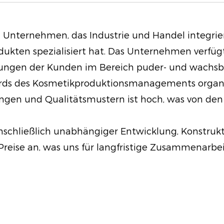
Leuchtendes Finish: 
strahlenden Teint, d
in Unternehmen, das Industrie und Handel integrier
ganztägig leuchtende
ten spezialisiert hat. Das Unternehmen verfügt ü
Glanz Ihrer Haut zu
ungen der Kunden im Bereich puder- und wachsbas
glänzend oder glanz
ds des Kosmetikproduktionsmanagements organisier
en und Qualitätsmustern ist hoch, was von den 
Hautfreundliche Fo
getestete und hypoal
nschließlich unabhängiger Entwicklung, Konstrukt
komedogen, was bede
reise an, was uns für langfristige Zusammenarbe
verstopft und nicht
entwickelt, um im La
gesünder aussehende
Sonnenschutz: Mit in
schützt dieses Fixie