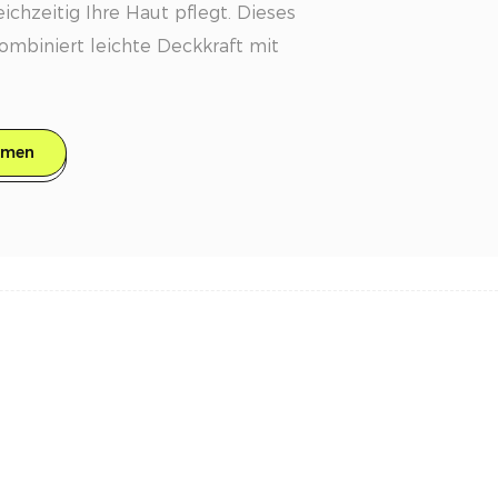
ichzeitig Ihre Haut pflegt. Dieses
ombiniert leichte Deckkraft mit
eundlicher Vorteile und ist somit
 Ergänzung Ihrer Make-up-Routine.
hmen
e: Dieses Fixierpuder besteht aus
hen Inhaltsstoffen und legt Wert
hrer Haut, indem es auf unnötige
ffe und Talk verzichtet.
: Dieser Puder bietet eine leichte
kkraft und ermöglicht es Ihnen,
ll zu gestalten, von einem subtilen,
is hin zu einem polierteren
 sich immer sicher fühlen.