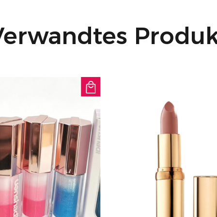
UVA- und UVB-Strahle
Make-up-Routine ein
Verwandtes Produk
Langanhaltender Hal
ganztägigen Gebrauc
widerstandsfähig ge
feinen Linien, sodas
abends frisch aussie
Ethisch hergestellt:
tierversuchsfreie Pra
getestet und ist fre
Gluten, synthetisch
einem sauberen Schö
Warum Sie es liebe