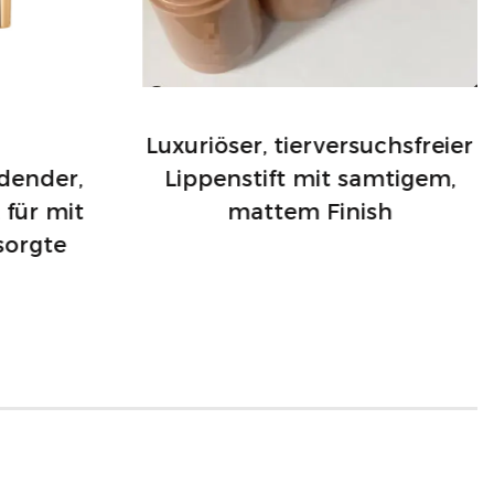
-Free Loose Setting Powder ist
p-Produkt; Es ist eine durchdachte
ng und Hautpflegevorteilen.
en makellosen Teint und pflegen
Luxuriöser, tierversuchsfreier
 Haut. Damit ist es die perfekte
dender,
Lippenstift mit samtigem,
ei ihren Kosmetikprodukten sowohl
 für mit
mattem Finish
Gesundheit suchen.
sorgte