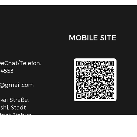
MOBILE SITE
Chat/Telefon:
54553
c@gmail.com
kai Straße,
shi, Stadt
tadt Jinhua,
iang, V.R.China