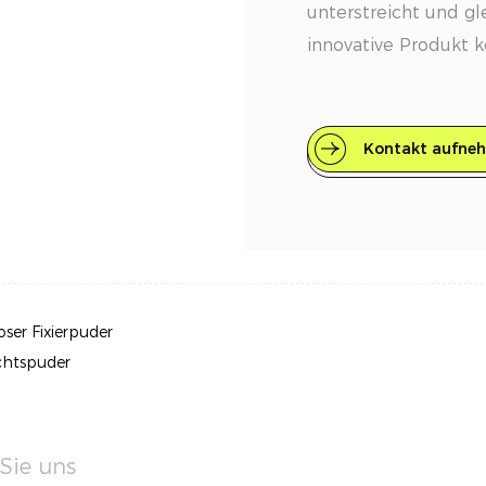
unterstreicht und gle
innovative Produkt k
einer Vielzahl hautfr
eine unverzichtbare
Kontakt aufne
Hauptmerkmale
Saubere Inhaltsstoff
fünf vegan-freundlic
auf die Gesundheit I
Zusatzstoffe, Füllsto
ser Fixierpuder
Vielseitige Deckkraft
chtspuder
bis vollständige Dec
Ihren Look individue
natürlichen Finish b
Sie uns
Aussehen, sodass Sie