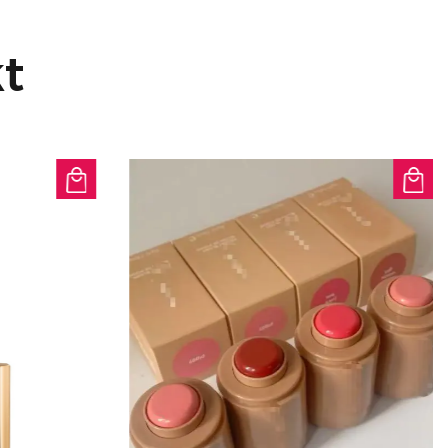
n und verleiht Ihrer täglichen
e zusätzliche Schutzschicht.
t
t: Dieses Puder wurde für den
h entwickelt und ist
gen Verblassen und Absetzen in
s Ihr Make-up von morgens bis
ht.
 Dieses Produkt legt Wert auf
ktiken, wird nicht an Tieren
i von Parabenen, Formaldehyd,
en Duftstoffen und PEGs, was
nheitsethos entspricht.
n werden