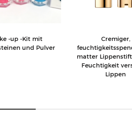
Das Weightless Talc
nicht nur ein Make-u
Mischung aus Leistu
Gönnen Sie sich ein
e -up -Kit mit
Cremiger,
Sie gleichzeitig Ihre
steinen und Pulver
feuchtigkeitsspen
Wahl für alle, die b
matter Lippenstift
Schönheit als auch 
Feuchtigkeit ver
Lippen