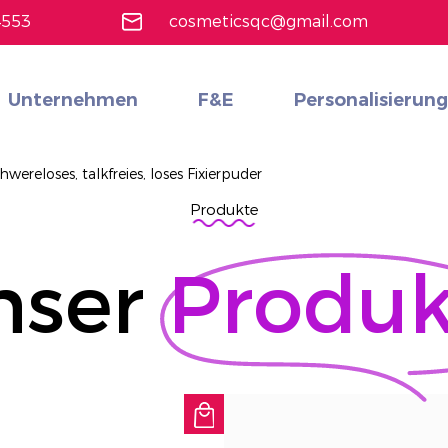
4553
cosmeticsqc@gmail.com
Unternehmen
F&E
Personalisierung
Gesichts-Make-up
Alle durchsuchen
18 Farben professionelle Make -up -Lidschattenpalette
Erfahren Sie mehr
hwereloses, talkfreies, loses Fixierpuder
Produkte
nser
Produk