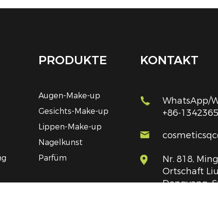
PRODUKTE
KONTAKT
Augen-Make-up
WhatsApp/We
Gesichts-Make-up
+86-134236
Lippen-Make-up
cosmeticsq
Nagelkunst
ng
Parfüm
Nr. 818, Ming
Ortschaft Liu
Dongyang, S
Provinz Zhej