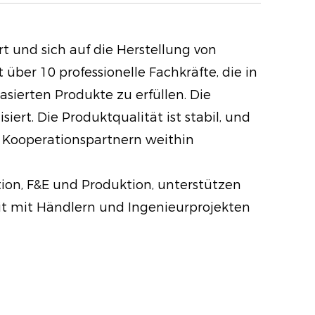
Genießen Sie einen natürlich
enn dieses Puder sorgt für ein
t und sich auf die Herstellung von
s Finish und trägt dazu bei, den
ber 10 professionelle Fachkräfte, die in
 verstärken, ohne übermäßig
ierten Produkte zu erfüllen. Die
los zu wirken.
t. Die Produktqualität ist stabil, und
Kooperationspartnern weithin
rmel: Dieses vom Dermatologen
lergene Pulver ist nicht
ion, F&E und Produktion, unterstützen
utet, dass es die Poren nicht
it mit Händlern und Ingenieurprojekten
 zu Ausbrüchen beiträgt. Es wurde
ufe der Zeit eine klarere und
 Haut zu fördern.
tegriertem LSF 15 auf Mineralbasis
rpuder Ihre Haut vor schädlichen