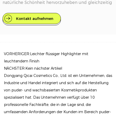
natürliche Schönheit hervorzuheben und gleichzeitig
Komfort und Benutzerfreundlichkeit zu bieten.
Kontakt aufnehmen
Hauptmerkmale
Exquisiter Schimmereffekt: Unser Highlighter sorgt
für einen luxuriösen Glanz, der Ihren Teint erhellt.
Seine fein gemahlenen Schimmerpartikel erhellen
nicht nur die Haut, sondern sorgen auch für einen
VORHERIGER:Leichter flüssiger Highlighter mit
dimensionalen Look, der Unebenheiten effektiv
leuchtendem Finish
abdeckt und für ein makelloses Finish sorgt.
NÄCHSTER:Kein nächster Artikel
Dongyang Qicai Cosmetics Co., Ltd. ist ein Unternehmen, das
Benutzerfreundliche Anwendung: Der Highlighter-
Industrie und Handel integriert und sich auf die Herstellung
Stick verfügt über eine weiche Applikatordüse, die
von puder- und wachsbasierten Kosmetikprodukten
ein präzises und müheloses Auftragen ermöglicht.
spezialisiert hat. Das Unternehmen verfügt über 10
Egal, ob Sie Ihre Wangenknochen betonen oder Ihren
professionelle Fachkräfte, die in der Lage sind, die
Augenlidern einen Hauch von Schimmer verleihen
umfassenden Anforderungen der Kunden im Bereich puder-