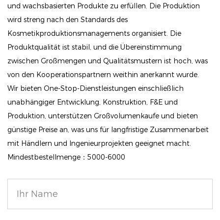
möchten, dieses Produkt eignet sich perfekt für
und wachsbasierten Produkte zu erfüllen. Die Produktion
bezaubernde und langanhaltende Make-up-Looks.
wird streng nach den Standards des
Kosmetikproduktionsmanagements organisiert. Die
Wasserfest und langlebig: Dieser Highlighter besteht
Produktqualität ist stabil, und die Übereinstimmung
aus einer Mischung natürlicher Inhaltsstoffe und ist
zwischen Großmengen und Qualitätsmustern ist hoch, was
sowohl wasser- als auch schweißfest, sodass Ihr
von den Kooperationspartnern weithin anerkannt wurde.
Glanz den ganzen Tag anhält. Sie können einen
Wir bieten One-Stop-Dienstleistungen einschließlich
atemberaubenden Make-up-Look genießen, ohne
unabhängiger Entwicklung, Konstruktion, F&E und
sich Gedanken über Nachbesserungen machen zu
Produktion, unterstützen Großvolumenkaufe und bieten
müssen, unabhängig vom Wetter oder Anlass.
günstige Preise an, was uns für langfristige Zusammenarbeit
Kompaktes und tragbares Design: Unser Highlighter-
mit Händlern und Ingenieurprojekten geeignet macht.
Mindestbestellmenge：5000-6000
Stick ist leicht und reisefreundlich und lässt sich
problemlos in Ihrer Handtasche oder
Kosmetiktasche transportieren. Es ist ein
unverzichtbarer Schönheitsartikel für alle
Gelegenheiten, egal ob Sie auf eine Party oder eine