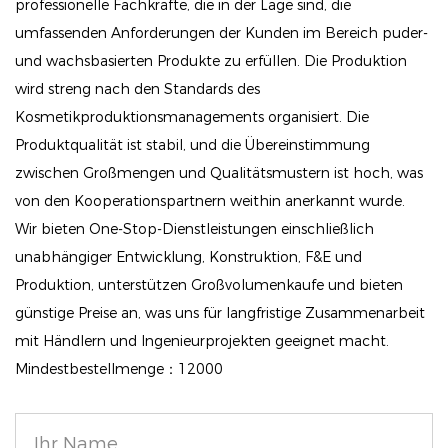
professionelle Fachkräfte, die in der Lage sind, die
Feuchtigkeit und macht Ihre Lippen weich und
umfassenden Anforderungen der Kunden im Bereich puder-
geschmeidig. Verabschieden Sie sich von der
und wachsbasierten Produkte zu erfüllen. Die Produktion
Trockenheit und begrüßen Sie den ganztägigen
wird streng nach den Standards des
Komfort.
Kosmetikproduktionsmanagements organisiert. Die
Produktqualität ist stabil, und die Übereinstimmung
Leichte Textur: Die einzigartige Formulierung sorgt
zwischen Großmengen und Qualitätsmustern ist hoch, was
für ein leichtes Gefühl, sodass Sie kräftige Farben
von den Kooperationspartnern weithin anerkannt wurde.
ohne Schwere genießen können. Dieser Lippenstift
Wir bieten One-Stop-Dienstleistungen einschließlich
eignet sich perfekt für den Alltag oder besondere
unabhängiger Entwicklung, Konstruktion, F&E und
Anlässe und lässt sich sanft und gleichmäßig
Produktion, unterstützen Großvolumenkaufe und bieten
auftragen.
günstige Preise an, was uns für langfristige Zusammenarbeit
mit Händlern und Ingenieurprojekten geeignet macht.
Vielseitige Ausführungen: Wählen Sie aus einer
Mindestbestellmenge：12000
Vielzahl von Ausführungen, passend zu Ihrer
Stimmung und Ihrem Stil. Egal, ob Sie den
klassischen cremigen Look, ein glänzendes Perlmutt-