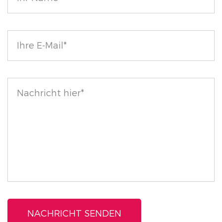
Finish oder einen kräftigen Matteffekt bevorzugen, es
gibt für jeden die perfekte Option.
Umfangreiche Farbpalette: Mit über 130
atemberaubenden Farbtönen, von zeitlosen Nude-
Tönen über kräftige Rottöne bis hin zu trendigen
Lilatönen, können Sie Ihren Look mühelos ändern und
jeden Tag Ihren einzigartigen Stil zum Ausdruck
bringen.
Werten Sie Ihre Lippen mit unserem voller
aussehenden Lippenstift auf, bei dem Farbe auf
Pflege trifft und das ultimative Lippenerlebnis bietet.