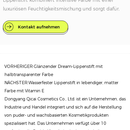
Lippenstift kombiniert intensive Farbe mit einer
luxuriösen Feuchtigkeitsmischung und sorgt dafür,
dass Ihre Lippen nicht nur fantastisch aussehen,
sondern sich auch den ganzen Tag über unglaublich
Kontakt aufnehmen
angenehm anfühlen.
Hauptmerkmale
Intensive Farbabgabe: Erleben Sie eine wirkungsvolle
Lippenfarbe, die ein Statement setzt. Unser
VORHERIGER:Glänzender Dream-Lippenstift mit
Lippenstift besteht aus mikrofeinen Pigmenten, um
halbtransparenter Farbe
satte, lebendige Farbtöne zu liefern, die Ihre
NÄCHSTER:Wasserfester Lippenstift in lebendiger, matter
natürliche Schönheit unterstreichen, ohne sich
Farbe mit Vitamin E
schwer anzufühlen.
Dongyang Qicai Cosmetics Co., Ltd. ist ein Unternehmen, das
Industrie und Handel integriert und sich auf die Herstellung
Feuchtigkeitsspendende Formel: Angereichert mit
von puder- und wachsbasierten Kosmetikprodukten
nährenden Inhaltsstoffen wie Vitamin E und
spezialisiert hat. Das Unternehmen verfügt über 10
Avocadoöl spendet diese cremige Formel tiefe