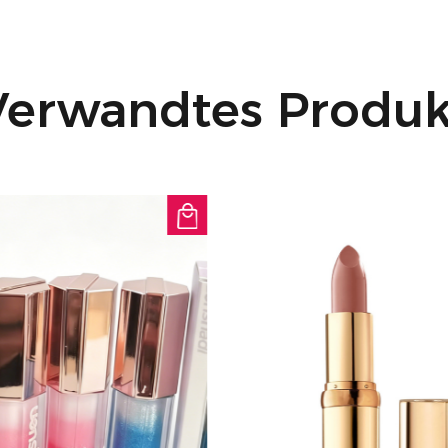
Hitze, Schweiß und F
Ihr Make-up den gan
Inklusive Farbpalett
Verwandtes Produk
verfügbaren Farbtöne
Hauttöne geeignet, 
für ein nahtloses Fin
Egal, ob Sie zur Arb
oder einfach nur ei
Longwear Oil-Free Ma
Ihre Lösung für ein
Teint, der lange anhä