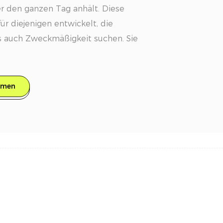
er den ganzen Tag anhält. Diese
r diejenigen entwickelt, die
s auch Zweckmäßigkeit suchen. Sie
 Hautpflegevorteile mit
 anhaltendem Halt.
hmen
iese ölfreie Grundierung sorgt für
lloses Aussehen für bis zu 24
te Textur fühlt sich angenehm auf
net sich daher ideal zum
 ohne sich schwer oder klumpig
tsstoffe: Diese mit Hyaluronsäure
ierung verbessert die