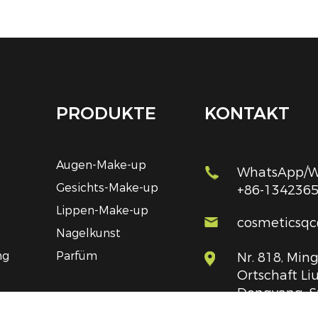
PRODUKTE
KONTAKT
Augen-Make-up
WhatsApp/We
Gesichts-Make-up
+86-134236
Lippen-Make-up
cosmeticsq
Nagelkunst
ng
Parfüm
Nr. 818, Ming
Ortschaft Liu
Dongyang, S
Provinz Zhej