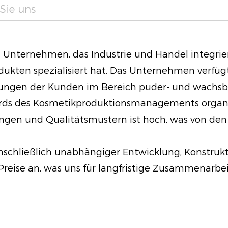
Sie uns
Hautfeuchtigkeit un
um über 120 %. Dies
Glanz, sondern hilft
in Unternehmen, das Industrie und Handel integrier
aufrechtzuerhalten.
ten spezialisiert hat. Das Unternehmen verfügt ü
Natürliches, weiches
ungen der Kunden im Bereich puder- und wachsbas
weiches, mattes Fini
ds des Kosmetikproduktionsmanagements organisier
nachempfunden ist u
en und Qualitätsmustern ist hoch, was von den 
Feuchtigkeit spendet
Ihnen zu einem stra
nschließlich unabhängiger Entwicklung, Konstrukt
reise an, was uns für langfristige Zusammenarbe
Stoßsichere Leistun
entwickelt, um ver
standzuhalten, ist 
und eignet sich zum