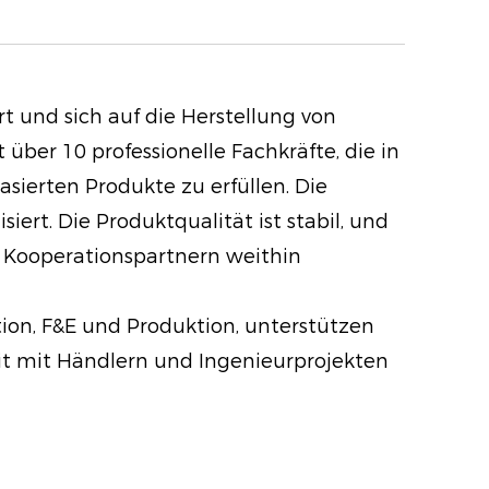
d steigert den Feuchtigkeitsgehalt
 fördert nicht nur einen gesunden
 auch, das Hautgleichgewicht
t und sich auf die Herstellung von
ber 10 professionelle Fachkräfte, die in
 Finish: Die Foundation bietet ein
ierten Produkte zu erfüllen. Die
sh, das der natürlichen Haut
t. Die Produktqualität ist stabil, und
nd gleichzeitig 24 Stunden lang
Kooperationspartnern weithin
. Diese perfekte Balance verhilft
hlenden Aussehen ohne Glanz.
ion, F&E und Produktion, unterstützen
it mit Händlern und Ingenieurprojekten
g: Diese Grundierung wurde
schiedenen Bedingungen
übertragungsbeständig, wasserfest
 Tragen von Masken. Es widersteht