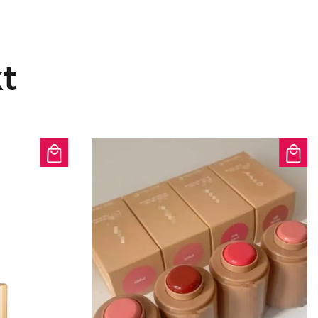
euchtigkeit und sorgt dafür, dass
zen Tag über intakt bleibt.
e: Mit 24 verschiedenen
t
n ist diese Grundierung für alle
sodass jeder die perfekte Lösung
ish finden kann.
eit, zu einem besonderen Anlass
nen Tagesausflug unternehmen, die
tte Finish Liquid Foundation ist
en makellosen und natürlichen
lt.