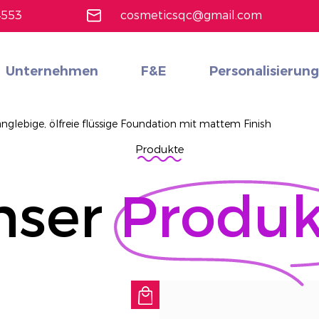
4553
cosmeticsqc@gmail.com
Unternehmen
F&E
Personalisierung
Gesichts-Make-up
Alle durchsuchen
18 Farben professionelle Make -up -Lidschattenpalette
Erfahren Sie mehr
nglebige, ölfreie flüssige Foundation mit mattem Finish
Produkte
nser
Produk