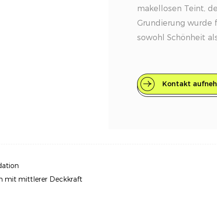
makellosen Teint, d
Grundierung wurde fü
sowohl Schönheit al
kombiniert wirksame
zuverlässigem, lang
Kontakt aufne
Hauptmerkmale
Langlebige Formel: D
ein glattes und make
Stunden. Seine leich
der Haut an und eig
ganztägigen Tragen,
ation
anzufühlen.
mit mittlerer Deckkraft
Hautpflegende Inhal
angereicherte Grund