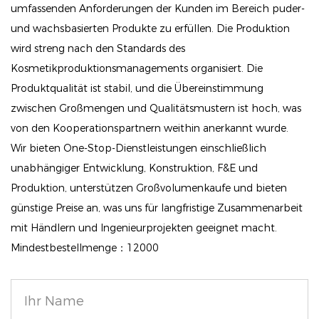
Formel bietet eine nicht nachweisbare Abdeckung,
umfassenden Anforderungen der Kunden im Bereich puder-
die den ganzen Tag über anhält.
und wachsbasierten Produkte zu erfüllen. Die Produktion
wird streng nach den Standards des
Hautverbessernde Inhaltsstoffe: Angereichert mit
Kosmetikproduktionsmanagements organisiert. Die
hauttonähnlichen Pigmenten und ölabsorbierenden
Produktqualität ist stabil, und die Übereinstimmung
Mineralien deckt diese Grundierung nicht nur
zwischen Großmengen und Qualitätsmustern ist hoch, was
Unvollkommenheiten ab, sondern verbessert auch
von den Kooperationspartnern weithin anerkannt wurde.
das Gesamtbild Ihrer Haut. Der aufhellende
Wir bieten One-Stop-Dienstleistungen einschließlich
Granatapfelschalenextrakt hilft, den Hautton in nur
unabhängiger Entwicklung, Konstruktion, F&E und
sieben Tagen auszugleichen.
Produktion, unterstützen Großvolumenkaufe und bieten
UV-Schutz: Mit mineralischem Lichtschutzfaktor 20
günstige Preise an, was uns für langfristige Zusammenarbeit
mit Händlern und Ingenieurprojekten geeignet macht.
formuliert, bietet es einen Breitbandschutz vor
Mindestbestellmenge：12000
schädlichen UVA- und UVB-Strahlen sowie Infrarot-
Sonnenlicht und sorgt dafür, dass Ihre Haut vor
Umwelteinflüssen geschützt bleibt.