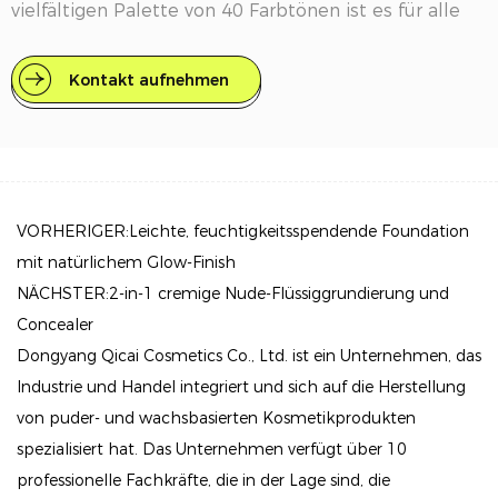
vielfältigen Palette von 40 Farbtönen ist es für alle
Hauttöne geeignet und stellt sicher, dass Sie die
perfekte Ergänzung für einen natürlichen Look
Kontakt aufnehmen
finden.
Hauptmerkmale
Saubere Formulierung: Diese Grundierung ist frei von
zyklischen Silikonen, Duftstoffen, chemischen Filtern,
VORHERIGER:Leichte, feuchtigkeitsspendende Foundation
Ölen, Gluten und anderen schädlichen Zusatzstoffen,
mit natürlichem Glow-Finish
was sie zu einer sicheren Wahl für empfindliche Haut
NÄCHSTER:2-in-1 cremige Nude-Flüssiggrundierung und
macht.
Concealer
Dongyang Qicai Cosmetics Co., Ltd. ist ein Unternehmen, das
Langanhaltende Abdeckung: Genießen Sie 24-
Industrie und Handel integriert und sich auf die Herstellung
Stunden-Tragezeit mit einem matten Finish mit
von puder- und wachsbasierten Kosmetikprodukten
vollständiger Abdeckung, das sich leicht und
spezialisiert hat. Das Unternehmen verfügt über 10
atmungsaktiv auf der Haut anfühlt. Seine einzigartige
professionelle Fachkräfte, die in der Lage sind, die