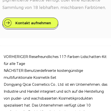
pigmentierte Palette verfügt über eine kuratierte
Sammlung von 18 lebhaften, mischbaren Farbtönen,
die von fettem Hellen bis hin zu weichen Neutralen
bis hin zu täglichen Verschleiß oder dramatischen
Kontakt aufnehmen
Transformationen reichen. Egal, ob Sie ein rauchiges
Auge, einen Pop of Neon oder einen schimmernden
Glanz anstreben, diese Palette bietet endlose
Möglichkeiten.
VORHERIGER:Reisefreundliches 117-Farben-Lidschatten-Kit
Jeder Lidschatten in der Palette führt strenge 18-
für alle Tage
Farben-Inspektionen durch und entspricht den US-
NÄCHSTER:Benutzerdefinierte kostengünstige
amerikanischen FDA-Standards voll und ganz, um
multifunktionale Kosmetik-Set
sowohl Sicherheit als auch Qualität zu gewährleisten.
Dongyang Qicai Cosmetics Co., Ltd. ist ein Unternehmen, das
Industrie und Handel integriert und sich auf die Herstellung
Die seidige Formel gleitet mühelos auf die Deckel
von puder- und wachsbasierten Kosmetikprodukten
und sorgt für eine lang anhaltende Farbauszahlung,
spezialisiert hat. Das Unternehmen verfügt über 10
ohne zu falten oder zu verblassen. Ideal für Make-up-