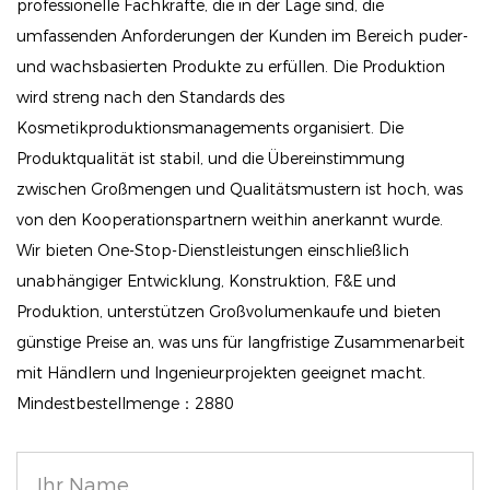
professionelle Fachkräfte, die in der Lage sind, die
Enthusiasten und professionelle Künstler ist in einem
umfassenden Anforderungen der Kunden im Bereich puder-
schlanken, reisefreundlichen Gehäuse untergebracht,
und wachsbasierten Produkte zu erfüllen. Die Produktion
das die Schönheit auf dem Spiel einfach und stilvoll
wird streng nach den Standards des
macht.
Kosmetikproduktionsmanagements organisiert. Die
Mit einer Mischung aus Matt-, Satin- und Schimmer -
Produktqualität ist stabil, und die Übereinstimmung
Oberflächen befähigt diese Lidschattenpalette Sie,
zwischen Großmengen und Qualitätsmustern ist hoch, was
von den Kooperationspartnern weithin anerkannt wurde.
Ihren einzigartigen Stil zu experimentieren und
Wir bieten One-Stop-Dienstleistungen einschließlich
auszudrücken. Egal, ob Sie sich auf ein besonderes
unabhängiger Entwicklung, Konstruktion, F&E und
Ereignis vorbereiten oder einfach Ihren täglichen
Produktion, unterstützen Großvolumenkaufe und bieten
Look verbessern, die lebendige 18-Farben-
günstige Preise an, was uns für langfristige Zusammenarbeit
Lidschattenpalette ist Ihr Muss, um auffällige
mit Händlern und Ingenieurprojekten geeignet macht.
Ergebnisse mit Selbstvertrauen und Flair zu erzielen.
Mindestbestellmenge：2880