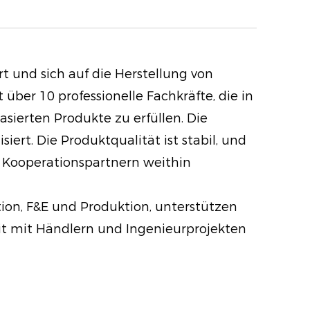
el liefert eine glatte, mischbare
iger Pigmentierung, die den ganzen
t und sich auf die Herstellung von
leibt. Das clevere mehrschichtige
ber 10 professionelle Fachkräfte, die in
ur Platz, sondern hält auch Ihre
ierten Produkte zu erfüllen. Die
 und zugänglich, wodurch Ihre
t. Die Produktqualität ist stabil, und
izienter und angenehmer wird.
Kooperationspartnern weithin
Magic 60-Color Shadow Blinds Box
nd professionelle Maskenbildner
ion, F&E und Produktion, unterstützen
emlichkeit mit Kreativität und
it mit Händlern und Ingenieurprojekten
os mit Ihrem Look zu
tdecken Sie die Magie des
 - alle innerhalb einer
eten Palette.