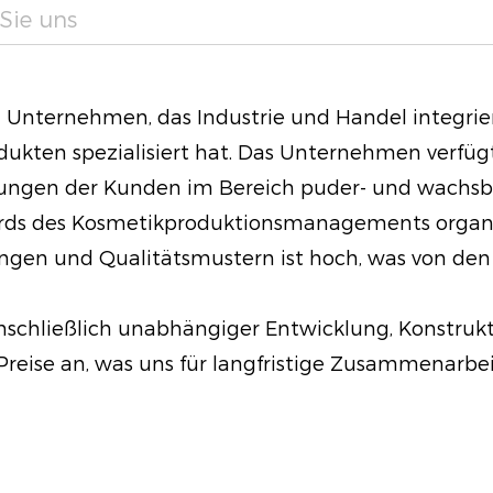
benötigen.
Sie uns
Die hochwertige Form
Farbe mit reichhalt
in Unternehmen, das Industrie und Handel integrier
Tag über lebendig b
ten spezialisiert hat. Das Unternehmen verfügt ü
Design spart nicht n
ungen der Kunden im Bereich puder- und wachsbas
Farbtöne organisiert
ds des Kosmetikproduktionsmanagements organisier
Make-up-Routine eff
en und Qualitätsmustern ist hoch, was von den 
Die mehrschichtige 
ideal für Anfänger u
nschließlich unabhängiger Entwicklung, Konstrukt
kombiniert die Bequ
reise an, was uns für langfristige Zusammenarbe
befähigt Sie, mühel
experimentieren. En
endlosen Auge -Looks
wunderschön gestalt