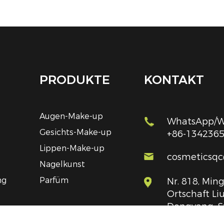
PRODUKTE
KONTAKT
Augen-Make-up
WhatsApp/We
Gesichts-Make-up
+86-134236
Lippen-Make-up
cosmeticsq
Nagelkunst
ng
Parfüm
Nr. 818, Ming
Ortschaft Liu
Dongyang, S
Provinz Zhej