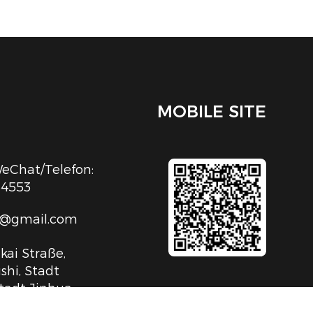
MOBILE SITE
Chat/Telefon:
54553
c@gmail.com
kai Straße,
shi, Stadt
tadt Jinhua,
iang, V.R.China