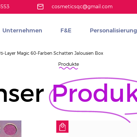
4553
cosmeticsqc@gmail.com
Unternehmen
F&E
Personalisierung
Gesichts-Make-up
Alle durchsuchen
18 Farben professionelle Make -up -Lidschattenpalette
Erfahren Sie mehr
ti-Layer Magic 60-Farben Schatten Jalousien Box
Produkte
nser
Produk