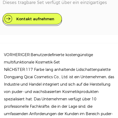
Dieses tragbare Set verfügt über ein einzigartiges
Design im Buchstil mit 5 ausklappbaren Schichten
und enthält ein breites Spektrum aus reichhaltigen,
Kontakt aufnehmen
mischbaren Lidschatten in Matt-, Schimmer- und
Metallic-Oberflächen.
Jede Schicht enthüllt eine kuratierte Auswahl von
Farben - von alltäglichen Neutralen bis zu
VORHERIGER:Benutzerdefinierte kostengünstige
lebendigen Anweisungsfarben -, wobei Sie endlose
multifunktionale Kosmetik-Set
Möglichkeiten für das Erstellen von subtilen
NÄCHSTER:117 Farbe lang anhaltende Lidschattenpalette
Tageslooks, rauchigen Augen oder dramatischen
Dongyang Qicai Cosmetics Co., Ltd. ist ein Unternehmen, das
Abendstilen geben. Die reibungslose, samtige Textur
Industrie und Handel integriert und sich auf die Herstellung
von puder- und wachsbasierten Kosmetikprodukten
der Pulver ermöglicht mühelose Anwendung und
spezialisiert hat. Das Unternehmen verfügt über 10
Mischung mit hoher Pigmentauszahlung und
professionelle Fachkräfte, die in der Lage sind, die
minimaler Auswirkungen.
umfassenden Anforderungen der Kunden im Bereich puder-