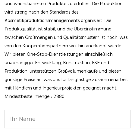
Perfekt für Reisen oder Ausbesserungen im Rahmen
und wachsbasierten Produkte zu erfüllen. Die Produktion
der Besetzung, das einfach zu tragenes 5-Schicht-
wird streng nach den Standards des
Lidschatten-Make-up passt, passt ordentlich in Ihre
Kosmetikproduktionsmanagements organisiert. Die
Handtasche, Ihren Koffer oder Ihre Waschtisch, ohne
Produktqualität ist stabil, und die Übereinstimmung
die Vielfalt zu beeinträchtigen. Sein robustes,
zwischen Großmengen und Qualitätsmustern ist hoch, was
buchartiges Design hält jede Schicht sicher und
von den Kooperationspartnern weithin anerkannt wurde.
Wir bieten One-Stop-Dienstleistungen einschließlich
organisiert, während die nachdenkliche
unabhängiger Entwicklung, Konstruktion, F&E und
Farbanordnung das Mischen, Match und
Produktion, unterstützen Großvolumenkaufe und bieten
Experimentieren einfach macht.
günstige Preise an, was uns für langfristige Zusammenarbeit
Egal, ob Sie ein Schönheitsbegeisterter sind oder
mit Händlern und Ingenieurprojekten geeignet macht.
gerade mit Ihrer Make-up-Reise beginnen, diese All-
Mindestbestellmenge：2880
in-One-Palette bringt Kreativität, Komfort und
Qualität zusammen. Nehmen Sie Ihre Make-up-
Routine mit einer Palette auf neue Höhen, die
professionelle Ergebnisse in einem tragbaren,