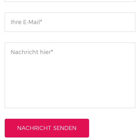
Auftragen härtet es schnell aus und bleibt intakt.
Erleben Sie das ultimative Augen-Make-up mit dem
Precision Felt Tip Waterproof Liquid Eyeliner –
Präzision trifft auf Leistung und sorgt für
atemberaubende Ergebnisse.