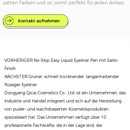
satten Farben und ist somit perfekt für jeden Anlass.
Hauptmerkmale
Kontakt aufnehmen
Präzise Anwendung: Der Applikator mit Filzspitze
ermöglicht eine außergewöhnliche Kontrolle, sodass
Sie mühelos sowohl dünne als auch kräftige Linien
zeichnen können. Egal, ob Sie einen zarten Look oder
einen dramatischen Cat-Eye-Look bevorzugen, dieser
VORHERIGER:No-Skip Easy Liquid Eyeliner Pen mit Satin-
Eyeliner passt sich Ihrem Stil an.
Finish
NÄCHSTER:Grüner, schnell trocknender, langanhaltender
Langanhaltende Formel: Unsere wasserfeste Formel
flüssiger Eyeliner
sorgt dafür, dass Ihr Eyeliner an Ort und Stelle bleibt
Dongyang Qicai Cosmetics Co., Ltd. ist ein Unternehmen, das
und den ganzen Tag über nicht verschmiert und
Industrie und Handel integriert und sich auf die Herstellung
verblasst. Genießen Sie die Sicherheit eines
von puder- und wachsbasierten Kosmetikprodukten
perfekten Looks, der Schweiß, Feuchtigkeit und
spezialisiert hat. Das Unternehmen verfügt über 10
Tränen standhält.
professionelle Fachkräfte, die in der Lage sind, die