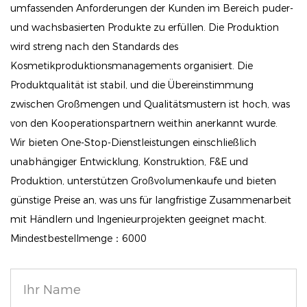
Reichhaltiges Pigment: Die intensive Farbabgabe
umfassenden Anforderungen der Kunden im Bereich puder-
und wachsbasierten Produkte zu erfüllen. Die Produktion
sorgt für eine auffällige Linie mit nur einem Auftrag.
wird streng nach den Standards des
Dieser Eyeliner bietet die Tiefe und Lebendigkeit, die
Kosmetikproduktionsmanagements organisiert. Die
Sie sich für einen herausragenden Augenaufschlag
Produktqualität ist stabil, und die Übereinstimmung
wünschen.
zwischen Großmengen und Qualitätsmustern ist hoch, was
Vielseitig einsetzbar: Dieser Eyeliner eignet sich
von den Kooperationspartnern weithin anerkannt wurde.
sowohl für den Alltag als auch für besondere Anlässe
Wir bieten One-Stop-Dienstleistungen einschließlich
und lässt sich problemlos von einem dezenten
unabhängiger Entwicklung, Konstruktion, F&E und
Tageslook zu einem kräftigen Abend-Look
Produktion, unterstützen Großvolumenkaufe und bieten
verwandeln, was ihn zu einem Must-Have in Ihrer
günstige Preise an, was uns für langfristige Zusammenarbeit
mit Händlern und Ingenieurprojekten geeignet macht.
Make-up-Sammlung macht.
Mindestbestellmenge：6000
Schnell trocknend: Dank der schnell trocknenden
Formel müssen Sie nicht lange warten, bevor Sie mit
Ihrer Make-up-Routine fortfahren. Nach dem