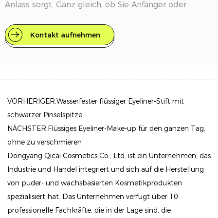
Anlass sorgt. Ganz gleich, ob Sie Anfänger oder
erfahrener Make-up-Künstler sind, dieser Eyeliner
bietet die perfekte Mischung aus Leichtigkeit und
Kontakt aufnehmen
Präzision für jede Anwendung.
Hauptmerkmale
Satin-Finish: Erzielen Sie ein atemberaubendes Satin-
Finish, das Ihr Augen-Make-up aufwertet und Ihre
VORHERIGER:Wasserfester flüssiger Eyeliner-Stift mit
Augen elegant und verführerisch zum Strahlen bringt.
schwarzer Pinselspitze
Präzise Anwendung: Die feine, markerartige Spitze
NÄCHSTER:Flüssiges Eyeliner-Make-up für den ganzen Tag,
ermöglicht eine präzise und mühelose Anwendung,
ohne zu verschmieren
sodass Sie sowohl zarte Linien als auch kräftige
Dongyang Qicai Cosmetics Co., Ltd. ist ein Unternehmen, das
Industrie und Handel integriert und sich auf die Herstellung
Striche souverän zeichnen können.
von puder- und wachsbasierten Kosmetikprodukten
Langanhaltende Definition: Erleben Sie wunderschön
spezialisiert hat. Das Unternehmen verfügt über 10
definierte Augen, die ein Statement setzen und dafür
professionelle Fachkräfte, die in der Lage sind, die
sorgen, dass Sie überall einen unvergesslichen