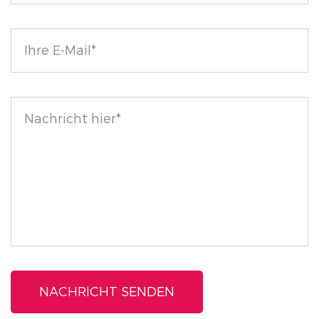
Verbessern Sie Ihre Make-up-Routine mit unserem
All Day Waterproof Easy-Glide Liquid Eye Liner, der
für alle entwickelt wurde, die sowohl Qualität als
auch Leistung verlangen.