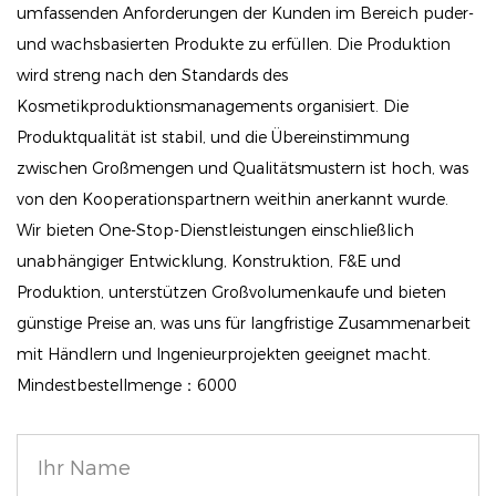
umfassenden Anforderungen der Kunden im Bereich puder-
Eindruck hinterlassen.
und wachsbasierten Produkte zu erfüllen. Die Produktion
Vielseitiges Design: Dieser Eyeliner eignet sich
wird streng nach den Standards des
perfekt für sowohl subtile als auch dramatische
Kosmetikproduktionsmanagements organisiert. Die
Looks und passt sich Ihrem Stil an, egal ob Sie einen
Produktqualität ist stabil, und die Übereinstimmung
natürlichen Look für den Tag oder einen auffälligen
zwischen Großmengen und Qualitätsmustern ist hoch, was
Glamour-Look für den Abend bevorzugen.
von den Kooperationspartnern weithin anerkannt wurde.
Ganztägiges Tragen: Dieser Eyeliner ist wasserfest,
Wir bieten One-Stop-Dienstleistungen einschließlich
übertragungssicher und wischfest und bleibt von
unabhängiger Entwicklung, Konstruktion, F&E und
morgens bis abends intakt, ohne dass
Produktion, unterstützen Großvolumenkaufe und bieten
Nachbesserungen erforderlich sind.
günstige Preise an, was uns für langfristige Zusammenarbeit
mit Händlern und Ingenieurprojekten geeignet macht.
Schnell trocknende Formel: Die schnell trocknende
Mindestbestellmenge：6000
Formel lässt sich mühelos auftragen, härtet schnell
aus und sorgt für ein sorgenfreies Tragen, das weder
verschmiert noch verläuft, egal unter welchen
Bedingungen.