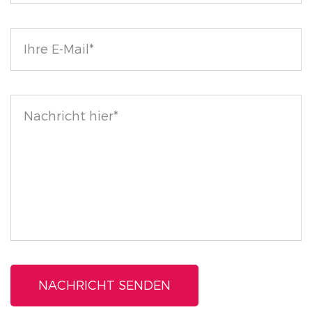
Produkt ist perfekt für alle Ihre
Augenbrauenpflegebedürfnisse. Mit zusätzlichen
Werkzeugen wie Pinseln, Pomade und Seife haben
Sie ein komplettes Brauenpflegesystem zur Hand.
Verbessern Sie Ihre Augenbrauen mit unserem
wasserfesten Augenbrauenwachs und genießen Sie
wunderschön geformte Brauen, die jeder
Herausforderung standhalten.