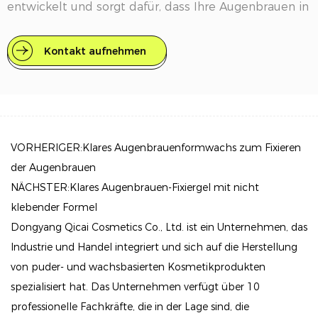
entwickelt und sorgt dafür, dass Ihre Augenbrauen in
jeder Umgebung makellos aussehen, von
regnerischen Tagen bis hin zu schweißtreibenden
Kontakt aufnehmen
Trainingseinheiten. Mit der pflegenden Formel und
den benutzerfreundlichen Anwendungstools können
Sie Ihre Brauen ganz einfach formen und definieren,
um ein natürliches, glänzendes Finish zu erzielen.
VORHERIGER:Klares Augenbrauenformwachs zum Fixieren
Haltbar und langlebig: Erleben Sie
der Augenbrauen
außergewöhnlichen Halt mit unserem wasserfesten
NÄCHSTER:Klares Augenbrauen-Fixiergel mit nicht
Augenbrauenwachs, das so formuliert ist, dass es
klebender Formel
nicht verblasst und verschmiert, sodass Ihre Brauen
Dongyang Qicai Cosmetics Co., Ltd. ist ein Unternehmen, das
Industrie und Handel integriert und sich auf die Herstellung
den ganzen Tag über makellos aussehen.
von puder- und wachsbasierten Kosmetikprodukten
Natürliche Definition: Die gelbasierte Formel
spezialisiert hat. Das Unternehmen verfügt über 10
ermöglicht eine präzise Anwendung und gibt Ihnen
professionelle Fachkräfte, die in der Lage sind, die