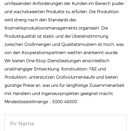
die Kraft, wunderschön definierte Brauen zu kreieren,
umfassenden Anforderungen der Kunden im Bereich puder-
die Ihre natürlichen Gesichtszüge betonen, ohne
und wachsbasierten Produkte zu erfüllen. Die Produktion
übermäßig gezeichnet zu wirken.
wird streng nach den Standards des
Kosmetikproduktionsmanagements organisiert. Die
All-in-One-Set: Dieses praktische Set enthält alles,
Produktqualität ist stabil, und die Übereinstimmung
was Sie für professionelle Ergebnisse zu Hause
zwischen Großmengen und Qualitätsmustern ist hoch, was
benötigen. Neben dem Wachs finden Sie einen
von den Kooperationspartnern weithin anerkannt wurde.
Applikatorpinsel, der das Formen und Stylen
Wir bieten One-Stop-Dienstleistungen einschließlich
mühelos macht.
unabhängiger Entwicklung, Konstruktion, F&E und
Pflegende Inhaltsstoffe: Unser mit Bio-Komponenten
Produktion, unterstützen Großvolumenkaufe und bieten
wie Rizinusöl angereichertes Wachs formt nicht nur
günstige Preise an, was uns für langfristige Zusammenarbeit
mit Händlern und Ingenieurprojekten geeignet macht.
Ihre Brauen, sondern unterstützt auch ein gesundes
Mindestbestellmenge：3000-40000
Wachstum und sorgt dafür, dass Ihre Brauen sowohl
mit als auch ohne Make-up optimal aussehen.
Umfassende Augenbrauenpflege: Dieses vielseitige