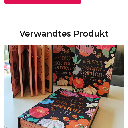
Inhaltsstoffen wie Phthalaten, Parabenen,
Nonylphenolethoxylaten, Triclosan, Triclocarban und
Hydrochinon und gewährleistet so ein sicheres und
sanftes Produkt für Ihre Haut.
Verwandtes Produkt
Dieser langanhaltende, feuchtigkeitsspendende
Concealer mit vollständiger Deckkraft ist Ihre Lösung
für einen strahlenden und makellosen Teint, der den
ganzen Tag anhält!