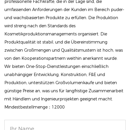
Benutzerfreundlicher Applikator: Der große Doe-
professionelle Fachkräfte, die in der Lage sind, die
Foot-Applikator ermöglicht eine einfache
umfassenden Anforderungen der Kunden im Bereich puder-
und wachsbasierten Produkte zu erfüllen. Die Produktion
Anwendung, sodass Sie präzise kaschieren,
wird streng nach den Standards des
modellieren, konturieren und hervorheben können.
Kosmetikproduktionsmanagements organisiert. Die
Kompatibilität mit Hauttypen: Dieser Concealer ist
Produktqualität ist stabil, und die Übereinstimmung
ideal für normale Haut, Mischhaut und trockene
zwischen Großmengen und Qualitätsmustern ist hoch, was
Haut. Er spendet Feuchtigkeit und bietet gleichzeitig
von den Kooperationspartnern weithin anerkannt wurde.
eine vollständige Abdeckung und sorgt so für ein
Wir bieten One-Stop-Dienstleistungen einschließlich
angenehmes Tragegefühl.
unabhängiger Entwicklung, Konstruktion, F&E und
Produktion, unterstützen Großvolumenkaufe und bieten
Nicht komedogen: Dieser Concealer wurde
günstige Preise an, was uns für langfristige Zusammenarbeit
entwickelt, um ein Verstopfen der Poren zu
mit Händlern und Ingenieurprojekten geeignet macht.
vermeiden. Er lässt Ihre Haut atmen und sieht
Mindestbestellmenge：12000
gleichzeitig makellos aus.
Ethisch und tierversuchsfrei: Unser Produkt ist vegan,