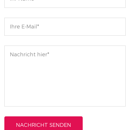
tierversuchsfrei und Leaping Bunny-zertifiziert, was
unser Engagement für ethische Schönheit
widerspiegelt.
Hauptzutaten
Natriumhyaluronat: Dieser leistungsstarke
Inhaltsstoff bindet Feuchtigkeit und hilft, Ihre Haut
den ganzen Tag über mit Feuchtigkeit versorgt und
prall zu halten.
Rosenblütenwasser: Rosenblütenwasser ist für seine
beruhigenden Eigenschaften bekannt. Es reduziert
Entzündungen, beruhigt die Haut und verbessert die
allgemeine Hautgesundheit.
Ohne formuliert
Unser Concealer ist frei von schädlichen