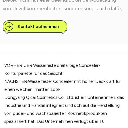
bietet nicht nur eine beeindruckende Abdeckung
von Unvollkommenheiten, sondern sorgt auch dafür,
dass sich Ihre Haut den ganzen Tag über genährt
und hydratisiert anfühlt.
Kontakt aufnehmen
Vorteile
Außergewöhnliche vollständige Deckkraft: Erzielen
Sie einen glatten, ebenmäßigen Teint mit einer
leichten flüssigen Formel, die Hautunreinheiten,
VORHERIGER:Wasserfeste dreifarbige Concealer-
Augenringe und Rötungen effektiv kaschiert.
Konturpalette für das Gesicht
NÄCHSTER:Wasserfester Concealer mit hoher Deckkraft für
Langlebige Formel: Genießen Sie das Tragen den
einen weichen, matten Look
ganzen Tag, ohne sich Gedanken über
Dongyang Qicai Cosmetics Co., Ltd. ist ein Unternehmen, das
Nachbesserungen machen zu müssen, da dieser
Industrie und Handel integriert und sich auf die Herstellung
Concealer so konzipiert ist, dass er lange hält und
von puder- und wachsbasierten Kosmetikprodukten
keine Falten bildet.
spezialisiert hat. Das Unternehmen verfügt über 10