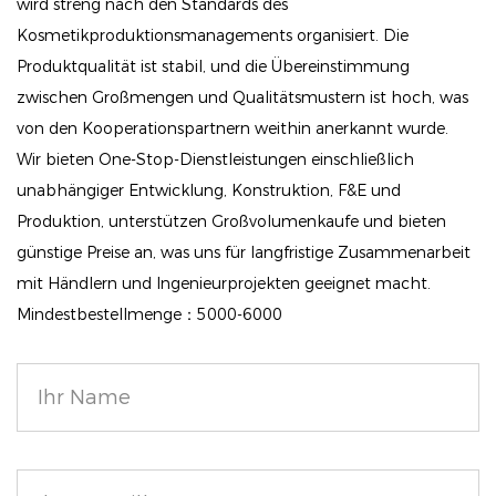
wird streng nach den Standards des
Lebendige Farbtöne: Unser Rouge ist in einer
Kosmetikproduktionsmanagements organisiert. Die
atemberaubenden Auswahl an Farbtönen erhältlich
Produktqualität ist stabil, und die Übereinstimmung
und passt zu einer Vielzahl von Hauttönen. Jede
zwischen Großmengen und Qualitätsmustern ist hoch, was
Farbe ist mit echten Pigmenten formuliert, die satte,
von den Kooperationspartnern weithin anerkannt wurde.
lebendige Ergebnisse liefern.
Wir bieten One-Stop-Dienstleistungen einschließlich
unabhängiger Entwicklung, Konstruktion, F&E und
Langanhaltender Tragekomfort: Genießen Sie einen
Produktion, unterstützen Großvolumenkaufe und bieten
frischen, strahlenden Look, der den ganzen Tag
günstige Preise an, was uns für langfristige Zusammenarbeit
anhält. Unser Rouge ist so konzipiert, dass es dem
mit Händlern und Ingenieurprojekten geeignet macht.
Test der Zeit standhält und dafür sorgt, dass Ihre
Mindestbestellmenge：5000-6000
Wangen von morgens bis abends lebendig und schön
definiert aussehen.
Vielseitige Oberflächen: Wählen Sie aus einer Reihe
von Oberflächen, darunter matt, satiniert und
schimmernd, damit Sie Ihren Stil und Ihre Stimmung