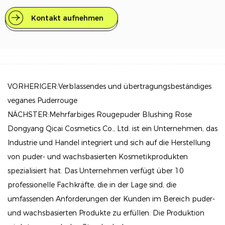
einem auffälligen Farbtupfer. Es eignet sich perfekt
für jeden Anlass und sorgt für ein langanhaltendes
Kontakt aufnehmen
Finish, das Ihren Hautton wunderbar ergänzt.
Hauptmerkmale
Mikrofeine Formel: Unser Puderrouge besteht aus
VORHERIGER:Verblassendes und übertragungsbeständiges
ultrafeinen Partikeln, die für ein leichtes Gefühl auf
veganes Puderrouge
der Haut sorgen und eine sanfte Anwendung und ein
NÄCHSTER:Mehrfarbiges Rougepuder Blushing Rose
angenehmes Tragegefühl den ganzen Tag über
Dongyang Qicai Cosmetics Co., Ltd. ist ein Unternehmen, das
gewährleisten.
Industrie und Handel integriert und sich auf die Herstellung
Aufbaubare Farbe: Passen Sie Ihren Look ganz einfach
von puder- und wachsbasierten Kosmetikprodukten
an! Dieses Rouge lässt sich mühelos übereinander
spezialisiert hat. Das Unternehmen verfügt über 10
auftragen und ermöglicht den Übergang von einem
professionelle Fachkräfte, die in der Lage sind, die
sanften, natürlichen Glanz zu einem dramatischeren
umfassenden Anforderungen der Kunden im Bereich puder-
Effekt, ohne dabei ein nahtloses Finish zu verlieren.
und wachsbasierten Produkte zu erfüllen. Die Produktion