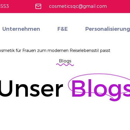
4553
cosmeticsqc@gmail.com
Unternehmen
F&E
Personalisierung
Gesichts-Make-up
Alle durchsuchen
18 Farben professionelle Make -up -Lidschattenpalette
Erfahren Sie mehr
smetik für Frauen zum modernen Reiselebensstil passt
Blogs
Unser
Blog