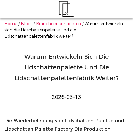
Home
/
Blogs
/
Branchennachrichten
/
Warum entwickeln
sich die Lidschattenpalette und die
Lidschattenpalettenfabrik weiter?
Haben Sie das Produkt, das Ihnen gefällt, nicht gefunden?
Wir helfen Ihnen, schnell das Passende zu finden
Kontaktieren Sie uns
Augen-Make-up
Lippen-Make-up
Gesichts-Make-up
Alle durchsuchen
18 Farben professionelle Make -up -Lidschattenpalett
Erfahren Sie mehr
All-in-One-Ma
Erf
Warum Entwickeln Sich Die
Lidschattenpalette Und Die
Lidschattenpalettenfabrik Weiter?
2026-03-13
Die Wiederbelebung von
Lidschatten-Palette
und
Lidschatten-Palette Factory
Die Produktion