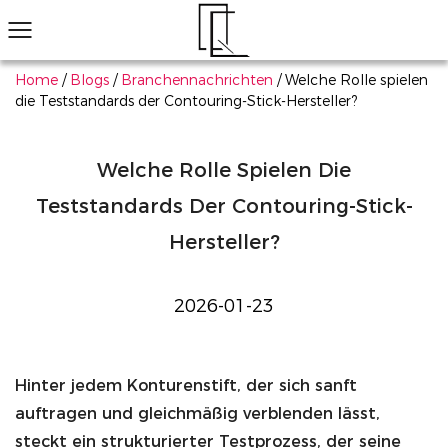
Home
/
Blogs
/
Branchennachrichten
/
Welche Rolle spielen
die Teststandards der Contouring-Stick-Hersteller?
Haben Sie das Produkt, das Ihnen gefällt, nicht gefunden?
Wir helfen Ihnen, schnell das Passende zu finden
Kontaktieren Sie uns
Augen-Make-up
Lippen-Make-up
Gesichts-Make-up
Alle durchsuchen
18 Farben professionelle Make -up -Lidschattenpalett
Erfahren Sie mehr
All-in-One-Ma
Erf
Welche Rolle Spielen Die
Teststandards Der Contouring-Stick-
Hersteller?
2026-01-23
Hinter jedem Konturenstift, der sich sanft
auftragen und gleichmäßig verblenden lässt,
steckt ein strukturierter Testprozess, der seine