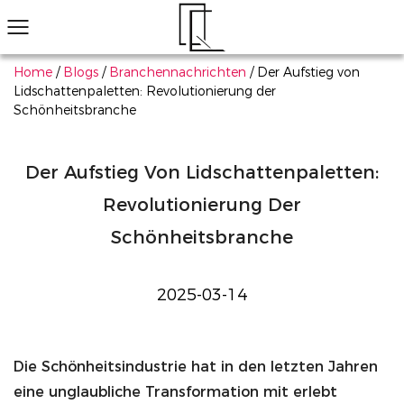
Home
/
Blogs
/
Branchennachrichten
/
Der Aufstieg von
Lidschattenpaletten: Revolutionierung der
Schönheitsbranche
Haben Sie das Produkt, das Ihnen gefällt, nicht gefunden?
Wir helfen Ihnen, schnell das Passende zu finden
Kontaktieren Sie uns
Augen-Make-up
Lippen-Make-up
Gesichts-Make-up
Alle durchsuchen
18 Farben professionelle Make -up -Lidschattenpalett
Erfahren Sie mehr
All-in-One-Ma
Erf
Der Aufstieg Von Lidschattenpaletten:
Revolutionierung Der
Schönheitsbranche
2025-03-14
Die Schönheitsindustrie hat in den letzten Jahren
eine unglaubliche Transformation mit erlebt